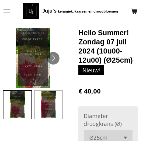
Ga
Juju's
keramiek, kaarsen en droogbloemen
direct
naar
de
Hello Summer!
hoofdinhoud
Zondag 07 juli
2024 (10u00-
12u00) (Ø25cm)
Nieuw!
€ 40,00
Diameter
droogkrans (Ø)