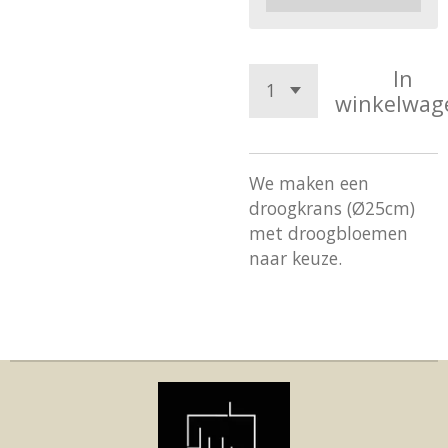
In
winkelwag
We maken een
droogkrans (Ø25cm)
met droogbloemen
naar keuze.